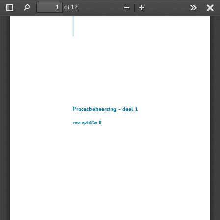
of 12
Toggle
Find
Zoom
Zoom
Tools
Sidebar
Out
In
Procesbeheersing - deel 1
voor operator B