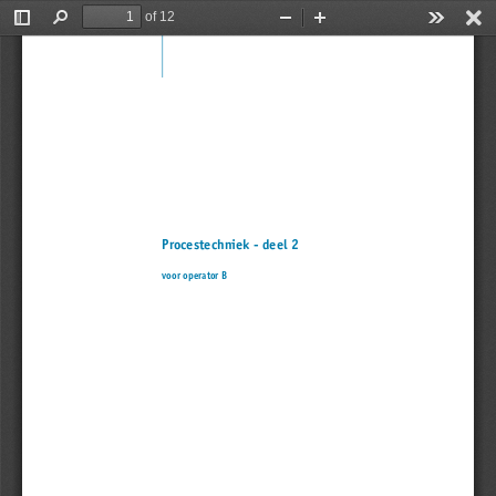
of 12
Toggle
Find
Zoom
Zoom
Tools
Sidebar
Out
In
Procestechniek - deel 2
voor operator B