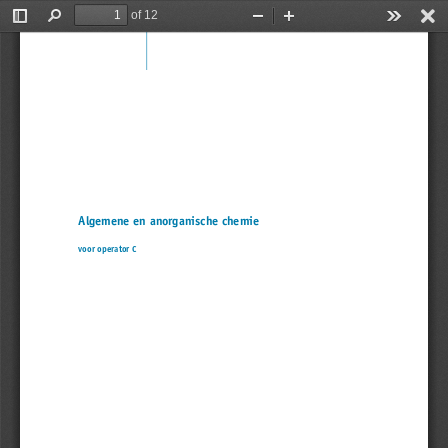
of 12
Toggle
Find
Zoom
Zoom
Tools
Sidebar
Out
In
Algemene en anorganische chemie
voor operator C