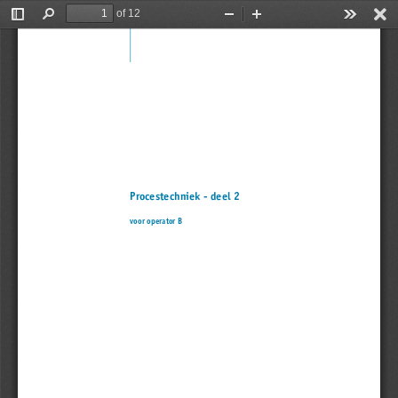
of 12
Toggle
Find
Zoom
Zoom
Tools
Sidebar
Out
In
Procestechniek - deel 2
voor operator B