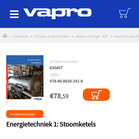
logoAltText
Catalogus
Scholen boekenlijsten
Deltion College - AOT
Operationele T
Artikelnummer
830407
ISBN
978-90-8630-291-8
€78
,59
Inkijkexemplaar
Energietechniek 1: Stoomketels