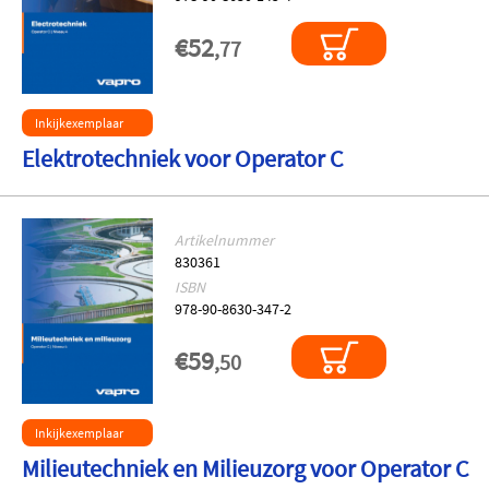
€52
,77
Inkijkexemplaar
Elektrotechniek voor Operator C
Artikelnummer
830361
ISBN
978-90-8630-347-2
€59
,50
Inkijkexemplaar
Milieutechniek en Milieuzorg voor Operator C