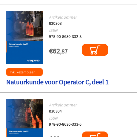
Artikelnummer
830303
ISBN
978-90-8630-332-8
€62
,87
Inkijkexemplaar
Natuurkunde voor Operator C, deel 1
Artikelnummer
830304
ISBN
978-90-8630-333-5