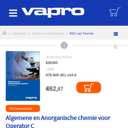
logoAltText
Catalogus
Scholen boekenlijsten
ROC van Twente
1
Artikelnummer
830305
ISBN
978-905-301-143-0
€62
,87
Inkijkexemplaar
Algemene en Anorganische chemie voor
Operator C