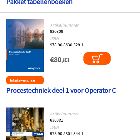
Pakket tabellenboeken
Artikelnummer
830308
ISBN
978-90-8630-328-1
€80
,83
Inkijkexemplaar
Procestechniek deel 1 voor Operator C
Artikelnummer
830381
ISBN
978-90-5301-344-1