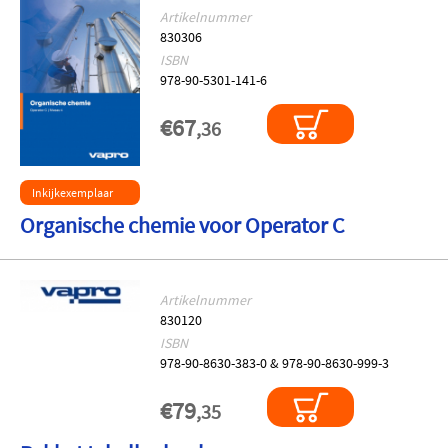
Artikelnummer
830306
ISBN
978-90-5301-141-6
€67
,36
Inkijkexemplaar
Organische chemie voor Operator C
Artikelnummer
830120
ISBN
978-90-8630-383-0 & 978-90-8630-999-3
€79
,35