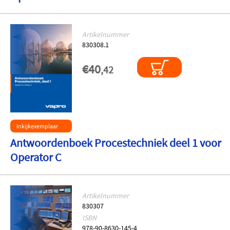
Artikelnummer
830308.1
€40
,42
Inkijkexemplaar
Antwoordenboek Procestechniek deel 1 voor
Operator C
Artikelnummer
830307
ISBN
978-90-8630-145-4