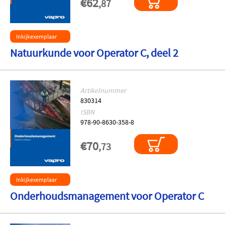
€62
,87
Inkijkexemplaar
Natuurkunde voor Operator C, deel 2
Artikelnummer
830314
ISBN
978-90-8630-358-8
€70
,73
Inkijkexemplaar
Onderhoudsmanagement voor Operator C