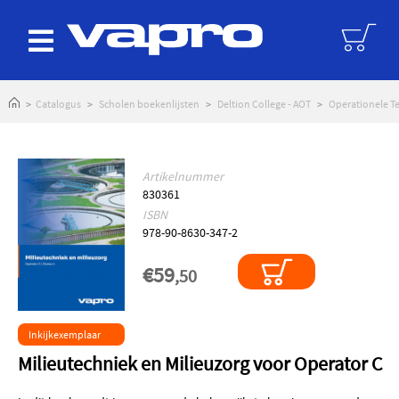
logoAltText
Catalogus
Scholen boekenlijsten
Deltion College - AOT
Operationele T
Artikelnummer
830361
ISBN
978-90-8630-347-2
€59
,50
Inkijkexemplaar
Milieutechniek en Milieuzorg voor Operator C