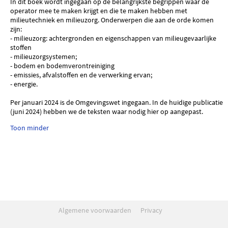
In dit boek wordt ingegaan op de belangrijkste begrippen waar de
operator mee te maken krijgt en die te maken hebben met
milieutechniek en milieuzorg. Onderwerpen die aan de orde komen
zijn:
- milieuzorg: achtergronden en eigenschappen van milieugevaarlijke
stoffen
- milieuzorgsystemen;
- bodem en bodemverontreiniging
- emissies, afvalstoffen en de verwerking ervan;
- energie.
Per januari 2024 is de Omgevingswet ingegaan. In de huidige publicatie
(juni 2024) hebben we de teksten waar nodig hier op aangepast.
Toon minder
Algemene voorwaarden
Privacy