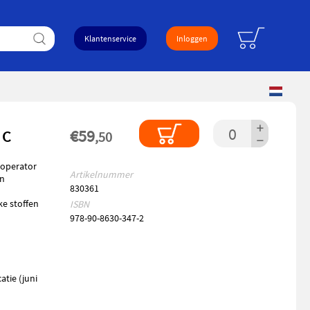
logo
Zoeken
Klantenservice
Inloggen
Selecteer
taal
+
€59
 C
,50
−
 operator
Artikelnummer
en
830361
ke stoffen
ISBN
978-90-8630-347-2
atie (juni