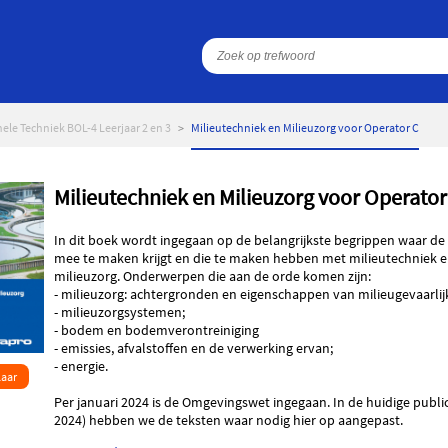
ele Techniek BOL-4 Leerjaar 2 en 3
Milieutechniek en Milieuzorg voor Operator C
Milieutechniek en Milieuzorg voor Operator
In dit boek wordt ingegaan op de belangrijkste begrippen waar de
mee te maken krijgt en die te maken hebben met milieutechniek 
milieuzorg. Onderwerpen die aan de orde komen zijn:
- milieuzorg: achtergronden en eigenschappen van milieugevaarlij
- milieuzorgsystemen;
- bodem en bodemverontreiniging
- emissies, afvalstoffen en de verwerking ervan;
- energie.
laar
Per januari 2024 is de Omgevingswet ingegaan. In de huidige public
2024) hebben we de teksten waar nodig hier op aangepast.