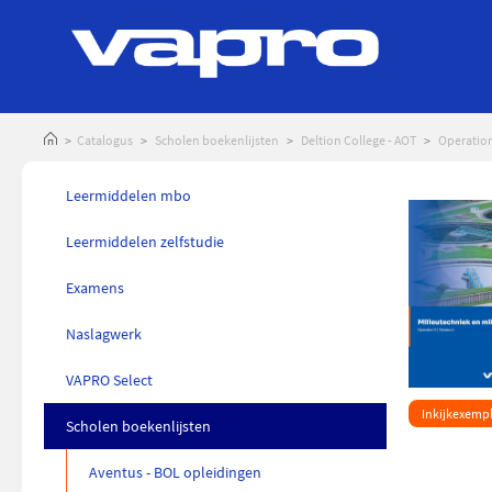
Catalogus
Scholen boekenlijsten
Deltion College - AOT
Operation
Leermiddelen mbo
inkelmandje plaatsen
Leermiddelen zelfstudie
Examens
Naslagwerk
VAPRO Select
Inkijkexemp
Scholen boekenlijsten
Aventus - BOL opleidingen