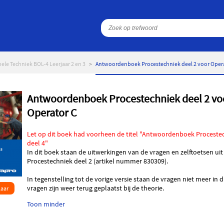
ele Techniek BOL-4 Leerjaar 2 en 3
Antwoordenboek Procestechniek deel 2 voor Oper
Antwoordenboek Procestechniek deel 2 vo
Operator C
Let op dit boek had voorheen de titel "Antwoordenboek Proceste
deel 4"
In dit boek staan de uitwerkingen van de vragen en zelftoetsen ui
Procestechniek deel 2 (artikel nummer 830309).
In tegenstelling tot de vorige versie staan de vragen niet meer in d
vragen zijn weer terug geplaatst bij de theorie.
laar
Toon minder