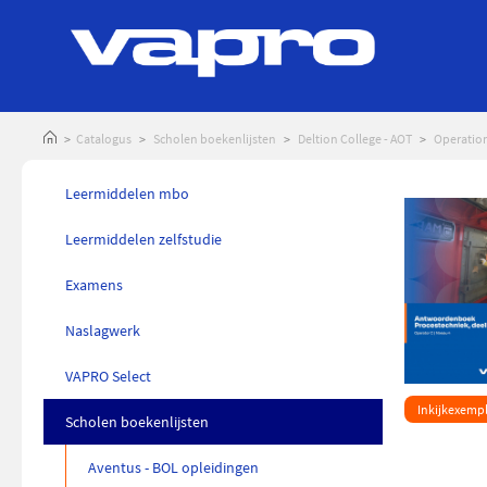
Catalogus
Scholen boekenlijsten
Deltion College - AOT
Operation
Leermiddelen mbo
inkelmandje plaatsen
Leermiddelen zelfstudie
Examens
Naslagwerk
VAPRO Select
Inkijkexemp
Scholen boekenlijsten
Aventus - BOL opleidingen