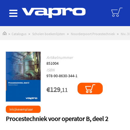
logoAltText
Catalogus
Scholen boekenlijsten
Noorderpoort Procestechniek
Niv. 3
Artikelnummer
851004
ISBN
978-90-8630-344-1
€129
,11
Inkijkexemplaar
Procestechniek voor operator B, deel 2